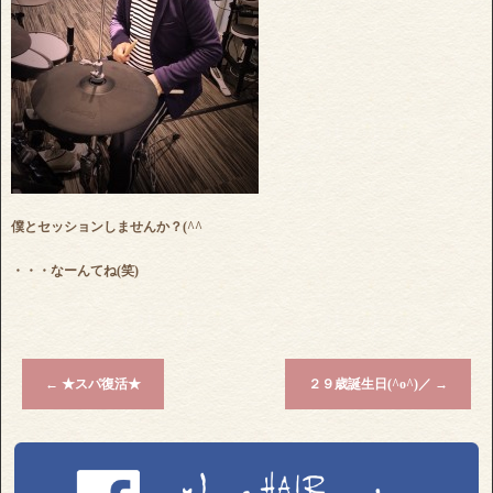
僕とセッションしませんか？(^^ゞ
・・・なーんてね(笑)
←
★スパ復活★
２９歳誕生日(^o^)／
→