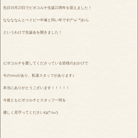
先日10月23日でビボコルチ生誕22周年を迎えました！
ななななんとベイビー中塚と同い年です(*‘ω‘ *)わら
というわけで生誕会を開きました！
ビボコルチを愛してくださっている皆様のおかげで
今のvivoがあり、私達スタッフがあります♪
本当にありがとうございます！！！！！
今後ともビボコルチとスタッフ一同を
優しく見守ってくださいね(*ﾉωﾉ)