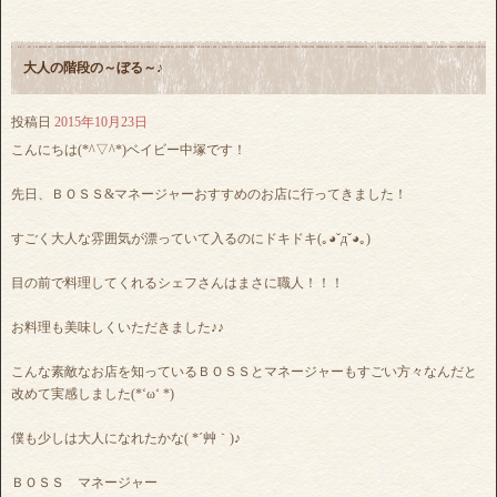
大人の階段の～ぼる～♪
投稿日
2015年10月23日
こんにちは(*^▽^*)ベイビー中塚です！
先日、ＢＯＳＳ&マネージャーおすすめのお店に行ってきました！
すごく大人な雰囲気が漂っていて入るのにドキドキ(｡◕ˇдˇ◕｡)
目の前で料理してくれるシェフさんはまさに職人！！！
お料理も美味しくいただきました♪♪
こんな素敵なお店を知っているＢＯＳＳとマネージャーもすごい方々なんだと
改めて実感しました(*‘ω‘ *)
僕も少しは大人になれたかな( *´艸｀)♪
ＢＯＳＳ マネージャー