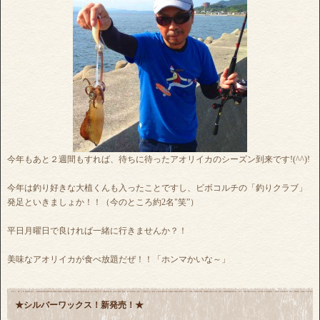
今年もあと２週間もすれば、待ちに待ったアオリイカのシーズン到来です!(^^)!
今年は釣り好きな大植くんも入ったことですし、ビボコルチの「釣りクラブ」
発足といきましょか！！（今のところ約2名"笑”）
平日月曜日で良ければ一緒に行きませんか？！
美味なアオリイカが食べ放題だぜ！！「ホンマかいな～」
★シルバーワックス！新発売！★