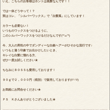
いえ、こちらのお客様はホントは黒髪なんです！！
では一体どうやって！？
実はコレ、「シルバーワックス」で「白髪風」にしています！
カラーも必要ない！
いつものワックスをつけるように、
このシルバーワックスをつけるだけなんです(*'ω'*)
今、大人の男性の中でダンディーな白銀ヘアーがひそかな流行です♪
いつもと違う印象でお出かけしたいとき、
キレイな白髪に憧れる方、
ぜひ一度お試しください★
ちなみにＢＯＳＳも愛用しております！
９０ｇで２，０００円（税別）で販売しております(#^^#)
お気軽にお問合せください★
ＰＳ Ｋさんありがとうございました★