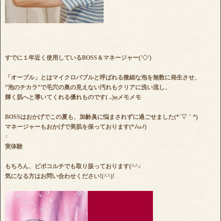
すでに１年近く使用しているBOSS＆マネージャー('◇')ゞ
「オーブル」とはマイクロバブルと呼ばれる微細な泡を無数に発生させ、
”泡のチカラ”で毛穴の奥の見えない汚れもクリアに洗い流し、
輝く肌へと導いてくれる優れものです( ..)φメモメモ
BOSSはおかげでこの夏も、加齢臭に悩まされずに過ごせました(*´▽｀*)
マネージャーもおかげで美肌を保っております(*ﾉωﾉ)
↑
実体験
もちろん、ビボコルチでも取り扱っております(^^♪
気になる方はお問い合わせください!(^^)!