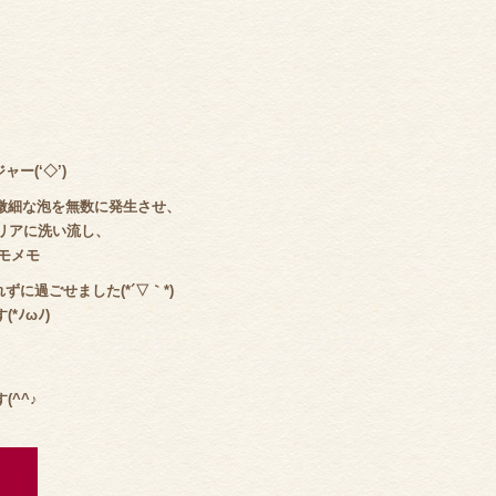
ー(‘◇’)ゞ
微細な泡を無数に発生させ、
リアに洗い流し、
メモメモ
に過ごせました(*´▽｀*)
ﾉωﾉ)
^^♪