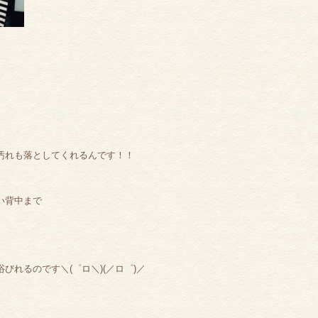
汚れも落としてくれるんです！！
い背中まで
れるのです＼(゜ロ＼)(／ロ゜)／