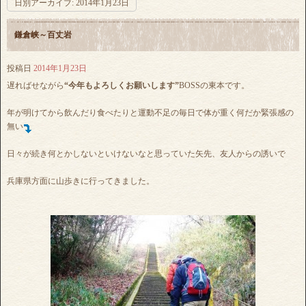
日別アーカイブ:
2014年1月23日
鎌倉峡～百丈岩
投稿日
2014年1月23日
遅ればせながら
“今年もよろしくお願いします”
BOSSの東本です。
年が明けてから飲んだり食べたりと運動不足の毎日で体が重く何だか緊張感の
無い
日々が続き何とかしないといけないなと思っていた矢先、友人からの誘いで
兵庫県方面に山歩きに行ってきました。