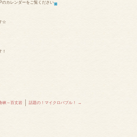
HPのカレンダーをご覧ください
す☆
す！
倉峡～百丈岩
話題の！マイクロバブル！
→