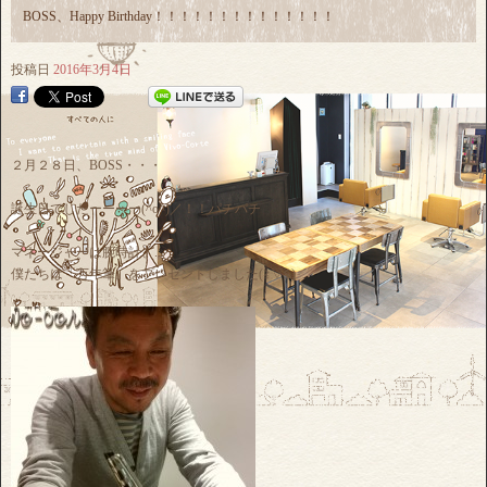
BOSS、Happy Birthday！！！！！！！！！！！！！！
投稿日
2016年3月4日
２月２８日、BOSS・・・
誕生日でしたーーーー(^o^)／！！パチパチ
マネージャーは腕時計、...
僕たちは「万年筆」をプレゼントしました(≧▽≦)