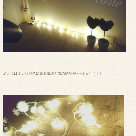
足元にはオレンジ色に光る電球と雪の結晶が～～(ﾟωﾟ )！！