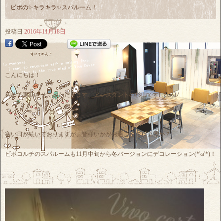
ビボの✨キラキラ✨スパルーム！
投稿日
2016年11月18日
こんにちは！
初めて更新させていただきます、アシスタントの杉山です(=ﾟωﾟ)ﾉ
寒い日が続いておりますが、皆様いかがお過ごしでしょうか？
ビボコルチのスパルームも11月中旬から冬バージョンにデコレーション(*'ω'*)！