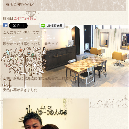
移店２周年(^o^)／
投稿日
2017年2月18日
こんにちは、BOSSです！
暖かかったり寒かったり、春先って
毎年こんな感じでしたっけ？(;´･ω･)
今朝、お店に北海道に住む元店長の上村君から
突然お花が届きました。