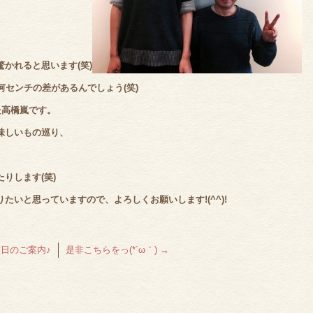
かれると思います(笑)
何センチの差があるんでしょう(笑)
た高橋嵐です。
味しいもの巡り、
りします(笑)
りたいと思っていますので、
よろしくお願いします!(^^)!
日のご案内♪
是非こちらをっ(*´ω｀)
→