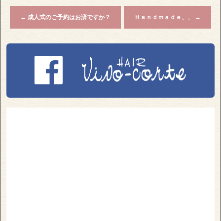
←
成人式のご予約はお済ですか？
Ｈａｎｄｍａｄｅ、、
→