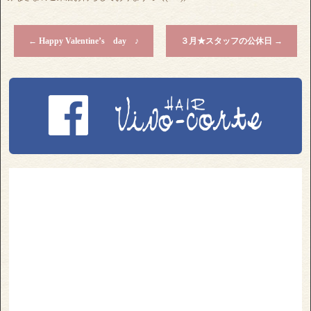
←
Happy Valentine’s day ♪
３月★スタッフの公休日
→