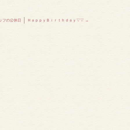
ッフの公休日
ＨａｐｐｙＢｉｒｔｈｄａｙ▽▽
→