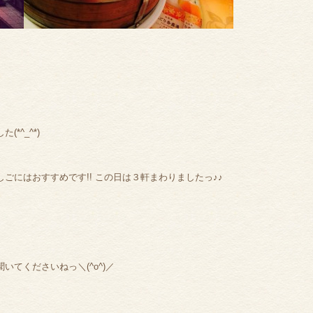
*^_^*)
ごにはおすすめです!! この日は３軒まわりましたっ♪♪
てくださいねっ＼(^o^)／