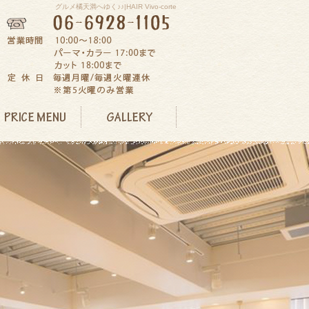
グルメ橘天満へゆく♪♪|HAIR Vivo-corte