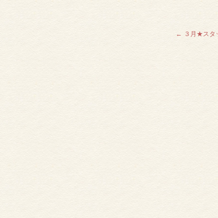
←
３月★スタ