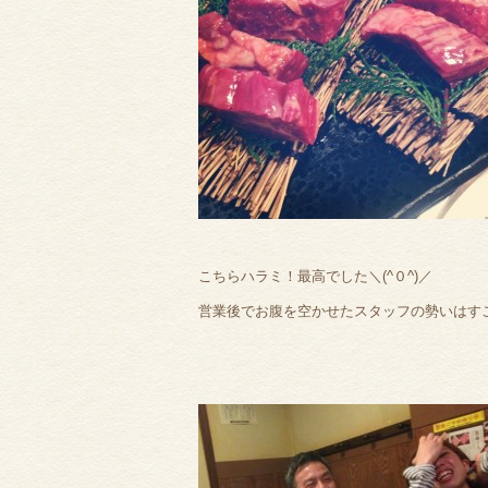
こちらハラミ！最高でした＼(^０^)／
営業後でお腹を空かせたスタッフの勢いはす