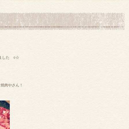
ました ○☆
う焼肉やさん！