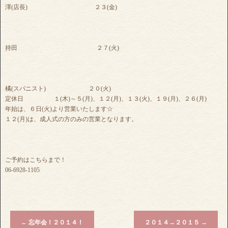
澤(店長) ２３(金)
持田 ２７(火)
橘(スパニスト) ２０(火)
定休日 １(木)～５(月)、１２(月)、１３(火)、１９(月)、２６(月)
年始は、６日(火)より営業いたします☆
１２(月)は、成人式の方のみの営業となります。
ご予約はこちらまで！
06-6928-1105
←
忘年会！２０１４！
２０１４→２０１５
→