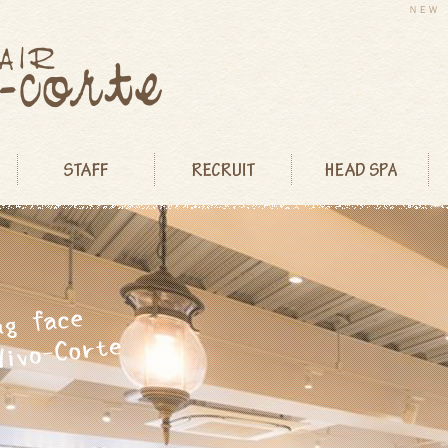
ＮＥＷ Ｓ