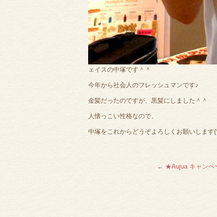
ェイスの中塚です＾＾
今年から社会人のフレッシュマンです♪
金髪だったのですが、黒髪にしました＾＾
人懐っこい性格なので、
中塚をこれからどうぞよろしくお願いします(*’ω
←
★Aujua キャン