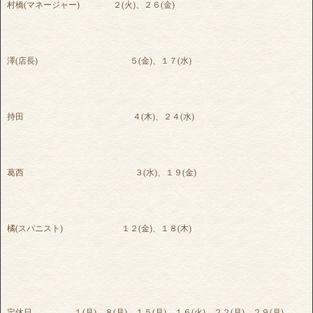
村橋(マネージャー) ２(火)、２６(金)
澤(店長) ５(金)、１７(水)
持田 ４(木)、２４(水)
葛西 ３(水)、１９(金)
橘(スパニスト) １２(金)、１８(木)
定休日 １(月)、８(月)、１５(月)、１６(火)、２２(月)、２９(月)