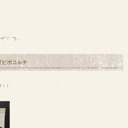
´▽｀*)…
室ビボコルチ
す！！