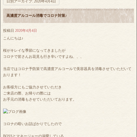
日別アーカイブ:
2020年4月4日
高濃度アルコール消毒でコロナ対策♪
投稿日
2020年4月4日
こんにちは♪
桜がキレイな季節になってきましたが
コロナで皆さんお花見も行き辛いですよね、、、
当店ではコロナ予防策で高濃度アルコールで美容器具を消毒させていただいて
おります！
お客様方にもご協力させていただき
ご来店の際、お帰りの際には
お手元の消毒もさせていただいております。
コロナの暗いお話ばかりでしたので
BOSSとマネージャーの溺愛している