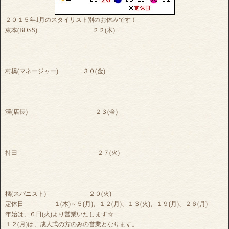
２０１５年1月のスタイリスト別のお休みです！
東本(BOSS) ２２(木)
村橋(マネージャー) ３０(金)
澤(店長) ２３(金)
持田 ２７(火)
橘(スパニスト) ２０(火)
定休日 １(木)～５(月)、１２(月)、１３(火)、１９(月)、２６(月)
年始は、６日(火)より営業いたします☆
１２(月)は、成人式の方のみの営業となります。