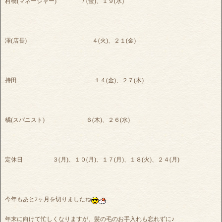
村橋(マネージャー) ７(金)、１９(水)
澤(店長) ４(火)、２１(金)
持田 １４(金)、２７(木)
橘(スパニスト) ６(木)、２６(水)
定休日 ３(月)、１０(月)、１７(月)、１８(火)、２４(月)
今年もあと2ヶ月を切りましたね
年末に向けて忙しくなりますが、髪の毛のお手入れも忘れずに♪