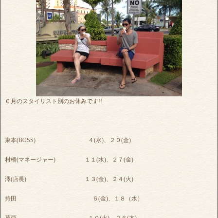
６月のスタイリスト別のお休みです!!
東本(BOSS) ４(水)、２０(金)
村橋(マネージャー) １１(水)、２７(金)
澤(店長) １３(金)、２４(火)
持田 ６(金)、１８（水）