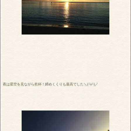
夜は星空を見ながら乾杯！締めくくりも最高でした＼(^o^)／