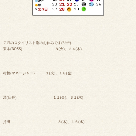
７月のスタイリスト別のお休みです(*^^*)
東本(BOSS) ８(火)、２４(木)
村橋(マネージャー) １(火)、１８(金)
澤(店長) １１(金)、３１(木)
持田 ３(木)、１６(水)