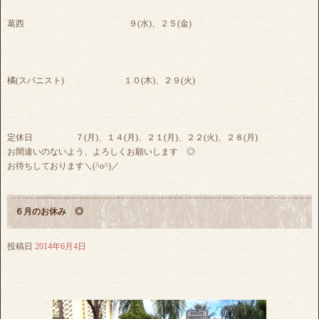
葛西 ９(水)、２５(金)
橘(スパニスト) １０(木)、２９(火)
定休日 ７(月)、１４(月)、２１(月)、２２(火)、２８(月)
お間違いのないよう、よろしくお願いします ◎
お待ちしております＼(^o^)／
６月のお休み ◎
投稿日
2014年6月4日