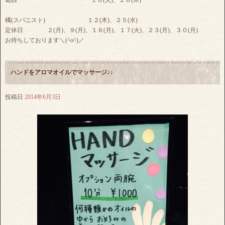
葛西 １０(火)、２６(木)
橘(スパニスト) １２(木)、２５(水)
定休日 ２(月)、９(月)、１６(月)、１７(火)、２３(月)、３０(月)
お待ちしております＼(^o^)／
ハンドをアロマオイルでマッサージ♪♪
投稿日
2014年6月3日