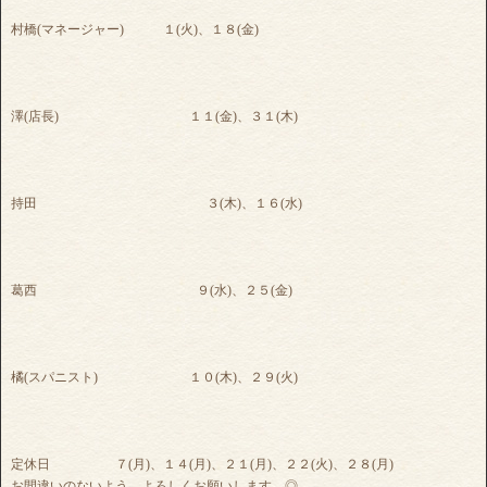
村橋(マネージャー) １(火)、１８(金)
澤(店長) １１(金)、３１(木)
持田 ３(木)、１６(水)
葛西 ９(水)、２５(金)
橘(スパニスト) １０(木)、２９(火)
定休日 ７(月)、１４(月)、２１(月)、２２(火)、２８(月)
お間違いのないよう、よろしくお願いします ◎