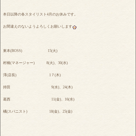
本日以降の各スタイリスト4月のお休みです。
お間違えのないようよろしくお願いします
東本(BOSS) 15(火)
村橋(マネージャー) 8(火)、30(水)
澤(店長) 1７(木)
持田 9(水)、24(木)
葛西 11(金)、16(水)
橘(スパニスト) 18(金)、25(金)