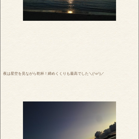
夜は星空を見ながら乾杯！締めくくりも最高でした＼(^o^)／